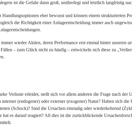
egern ist die Gefahr dann groß, unüberlegt und letztlich langfristig nach
rer Handlungsoptionen eher bewusst und können einem strukturierten Pro
ich die Richtigkeit einer Anlageentscheidung immer auch ungewiss is
 Anlageentscheidungen.
immer wieder Aktien, deren Performance erst einmal hinter unseren u
 Fällen – zum Glück nicht zu häufig – entwickeln sich diese zu „Verlier
en.
ke Verluste erleidet, stellt sich vor allem anderen die Frage nach der
 interner (endogener) oder externer (exogener) Natur? Haben sich die 
fgetreten (Schock)? Sind die Ursachen einmalig oder wiederkehrend (Z
at es darauf reagiert? All dies ist die zurückblickende Ursachenforsch
ttelt.