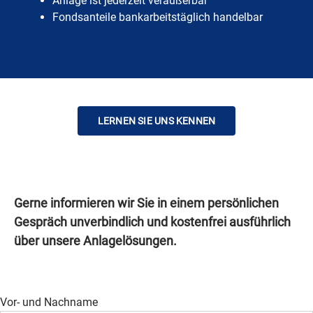
Anlage ist jederzeit veräußerbar
Fondsanteile bankarbeitstäglich handelbar
LERNEN SIE UNS KENNEN
Gerne informieren wir Sie in einem persönlichen
Gespräch unverbindlich und kostenfrei ausführlich
über unsere Anlagelösungen.
Vor- und Nachname
Bitte lasse dieses Feld leer.