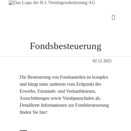
Toggle
Navigat
Anlag
Zeige
grösseres
Fondsbesteuerung
Bild
Kunde
02.12.2025
Publik
Die Besteuerung von Fondsanteilen ist komplex
und hängt unter anderem vom Zeitpunkt des
Über 
Erwerbs, Einstands- und Verkaufskursen,
Ausschüttungen sowie Vorabpauschalen ab.
Detaillierte Informationen zur Fondsbesteuerung
Konta
finden Sie hier: