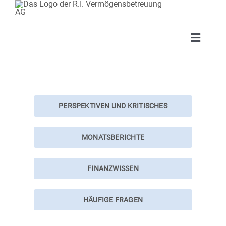
Toggle
Naviga
Anlag
Kund
PERSPEKTIVEN UND KRITISCHES
Publi
MONATSBERICHTE
Über 
FINANZWISSEN
Konta
HÄUFIGE FRAGEN