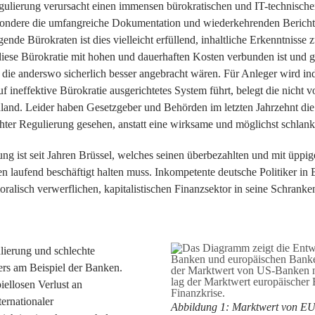
egulierung verursacht einen immensen bürokratischen und IT-technisc
sondere die umfangreiche Dokumentation und wiederkehrenden Berichtspf
de Bürokraten ist dies vielleicht erfüllend, inhaltliche Erkenntnisse
iese Bürokratie mit hohen und dauerhaften Kosten verbunden ist und 
, die anderswo sicherlich besser angebracht wären. Für Anleger wird i
uf ineffektive Bürokratie ausgerichtetes System führt, belegt die nic
land. Leider haben Gesetzgeber und Behörden im letzten Jahrzehnt di
ter Regulierung gesehen, anstatt eine wirksame und möglichst schlank
ung ist seit Jahren Brüssel, welches seinen überbezahlten und mit üpp
laufend beschäftigt halten muss. Inkompetente deutsche Politiker in B
lisch verwerflichen, kapitalistischen Finanzsektor in seine Schranke
lierung und schlechte
ers am Beispiel der Banken.
ellosen Verlust an
ternationaler
Abbildung 1: Marktwert von E