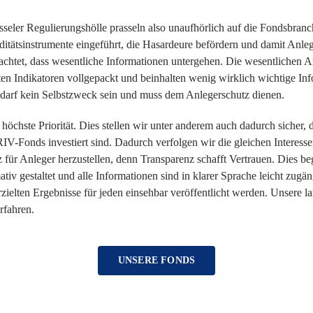
ler Regulierungshölle prasseln also unaufhörlich auf die Fondsbranche
tätsinstrumente eingeführt, die Hasardeure befördern und damit Anle
rachtet, dass wesentliche Informationen untergehen. Die wesentlichen A
en Indikatoren vollgepackt und beinhalten wenig wirklich wichtige Inf
 darf kein Selbstzweck sein und muss dem Anlegerschutz dienen.
höchste Priorität. Dies stellen wir unter anderem auch dadurch sicher
 RIV-Fonds investiert sind. Dadurch verfolgen wir die gleichen Interess
für Anleger herzustellen, denn Transparenz schafft Vertrauen. Dies b
iv gestaltet und alle Informationen sind in klarer Sprache leicht zug
erzielten Ergebnisse für jeden einsehbar veröffentlicht werden. Unsere la
rfahren.
UNSERE FONDS