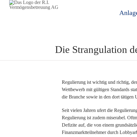
Anlag
Zeige
grösseres
Die Strangulation d
Bild
Regulierung ist wichtig und richtig, d
Wettbewerb mit gültigen Standards stat
die Branche sowie in den dort tätigen 
Seit vielen Jahren ufert die Regulieru
Regulierung ist zudem miserabel. Oftm
Defizite auf, die von einem grundsät
Finanzmarktteilnehmer durch Lobbyarb