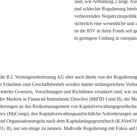
sind, wie Abbildung 2 zeigt. Au
und schlechte Regulierung hierb
verheerenden Negativzinspoliti
sicherlich eine wesentliche und
ist die RIV in ihren Fonds seit 
in geringem Umfang in europäis
t die R.I. Vermögensbetreuung AG aber auch direkt von der Regulierung
der Erlaubnis zum Geschäftsbetrieb werden immer umfangreichere Verhal
 vielerlei Gesetzen, Verordnungen und Richtlinien verankert sind, wie z
 Markets in Financial Instruments Directive (MiFID I und II), der Mar
rderungen an das Risikomanagement von Kapitalverwaltungsgesellsch
ce (MaComp), den Kapitalverwaltungsaufsichtliche Anforderungen an
 und Organisationsregeln nach dem Kapitalanlagegesetzbuch (KAVerOV
UG II), nur um einige zu nennen. Maßvolle Regulierung mit Fokus auf 