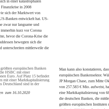
ich in einer katastrophalen
 Finanzkrise in 2008
 wie sich der Marktwert von
US-Banken entwickelt hat. US-
ine zwar nur langsame und
r immerhin kurz vor Corona
hte, bevor die Corona-Krise die
nddessen bewegten sich die
 unterschreiten mittlerweile die
Man kann also konstatieren, dass
europäischen Bankensektor. Wäh
JP Morgan Chase, zum Mitte Okt
von 257.583 € Mio. aufweist, h
en zum 16.10.2020
eine Marktkapitalisierung von 6
die deutschen Banken, die mittl
größten europäischen Instituten 