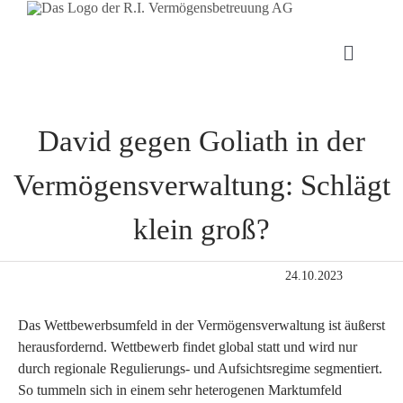
Toggle
Navigat
Anlag
Zeige
grösseres
David gegen Goliath in der
Bild
Kunde
Vermögensverwaltung: Schlägt
Publik
klein groß?
24.10.2023
Über 
Das Wettbewerbsumfeld in der Vermögensverwaltung ist äußerst
Konta
herausfordernd. Wettbewerb findet global statt und wird nur
durch regionale Regulierungs- und Aufsichtsregime segmentiert.
So tummeln sich in einem sehr heterogenen Marktumfeld