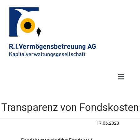
Toggle
Naviga
Anlag
Zeige
grösseres
Transparenz von Fondskosten
Bild
Kund
17.06.2020
Publi